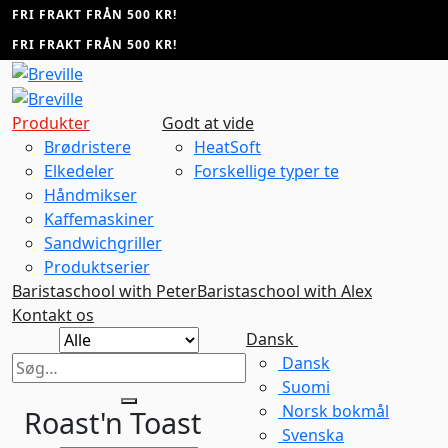
Fortsæt
FRI FRAKT FRÅN 500 KR!
til
FRI FRAKT FRÅN 500 KR!
indhold
Produkter
Godt at vide
Brødristere
HeatSoft
Elkedeler
Forskellige typer te
Håndmikser
Kaffemaskiner
Sandwichgriller
Produktserier
Baristaschool with Peter
Baristaschool with Alex
Kontakt os
Dansk
Dansk
Søg
Suomi
efter:
Norsk bokmål
Roast'n Toast
Svenska