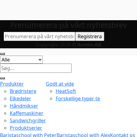
Prenumerera på vårt nyhetsbrev
Copyright 2026 ©
Acreto AB
Søg
efter:
Produkter
Godt at vide
Brødristere
HeatSoft
Elkedeler
Forskellige typer te
Håndmikser
Kaffemaskiner
Sandwichgriller
Produktserier
Baristaschool with Peter
Baristaschool with Alex
Kontakt os