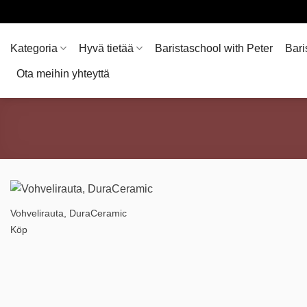
Skip
to
content
Kategoria
Hyvä tietää
Baristaschool with Peter
Bari
Ota meihin yhteyttä
Vohvelirauta, DuraCeramic
Köp