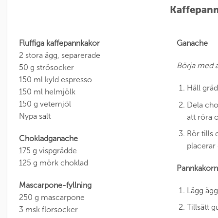
Kaffepann
Fluffiga kaffepannkakor
Ganache
2 stora ägg, separerade
Börja med a
50 g strösocker
150 ml kyld espresso
Häll gräd
150 ml helmjölk
150 g vetemjöl
Dela chok
Nypa salt
att röra 
Rör tills
Chokladganache
placerar 
175 g vispgrädde
125 g mörk choklad
Pannkakorn
Mascarpone-fyllning
Lägg äggv
250 g mascarpone
Tillsätt 
3 msk florsocker