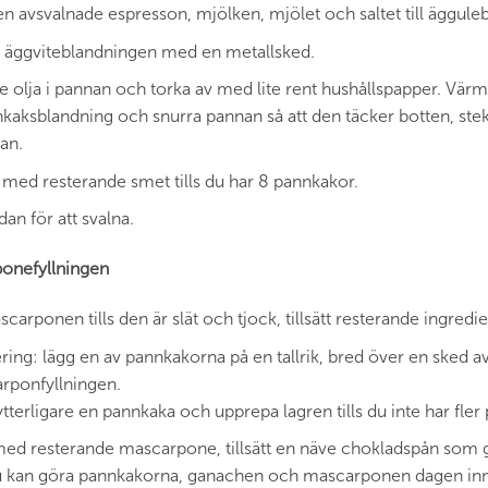
den avsvalnade espresson, mjölken, mjölet och saltet till äggulebl
 äggviteblandningen med en metallsked.
lite olja i pannan och torka av med lite rent hushållspapper. Vä
nkaksblandning och snurra pannan så att den täcker botten, stek
an.
med resterande smet tills du har 8 pannkakor.
idan för att svalna.
ponefyllningen
carponen tills den är slät och tjock, tillsätt resterande ingredien
ering: lägg en av pannkakorna på en tallrik, bred över en ske
rponfyllningen.
 ytterligare en pannkaka och upprepa lagren tills du inte har fler
med resterande mascarpone, tillsätt en näve chokladspån som 
u kan göra pannkakorna, ganachen och mascarponen dagen inna