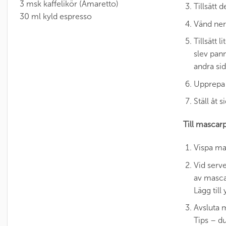
3 msk kaffelikör (Amaretto)
Tillsätt 
30 ml kyld espresso
Vänd ner
Tillsätt 
slev pan
andra sid
Upprepa 
Ställ åt s
Till mascar
Vispa mas
Vid serv
av masca
Lägg till
Avsluta 
Tips – d