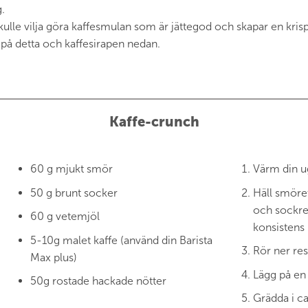
.
ulle vilja göra kaffesmulan som är jättegod och skapar en krisp
 på detta och kaffesirapen nedan.
Kaffe-crunch
60 g mjukt smör
Värm din ug
50 g brunt socker
Häll smöre
och sockret
60 g vetemjöl
konsistens
5-10g malet kaffe (använd din Barista
Rör ner res
Max plus)
Lägg på en
50g rostade hackade nötter
Grädda i ca