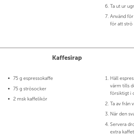
Ta ut ur ugn
Använd för 
för att str
Kaffesirap
75 g espressokaffe
Häll espress
värm tills 
75 g strösocker
försiktigt i
2 msk kaffelikör
Ta av från 
När den sva
Servera dr
extra kaffe