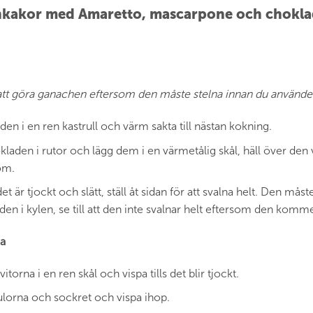
kakor med Amaretto, mascarpone och chokl
tt göra ganachen eftersom den måste stelna innan du använde
den i en ren kastrull och värm sakta till nästan kokning.
laden i rutor och lägg dem i en värmetålig skål, häll över den
om.
 det är tjockt och slätt, ställ åt sidan för att svalna helt. Den m
den i kylen, se till att den inte svalnar helt eftersom den kommer
a
itorna i en ren skål och vispa tills det blir tjockt.
gulorna och sockret och vispa ihop.