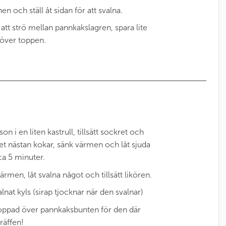
en och ställ åt sidan för att svalna.
att strö mellan pannkakslagren, spara lite
ö över toppen.
on i en liten kastrull, tillsätt sockret och
det nästan kokar, sänk värmen och låt sjuda
 ca 5 minuter.
värmen, låt svalna något och tillsätt likören.
lnat kyls (sirap tjocknar när den svalnar)
oppad över pannkaksbunten för den där
träffen!