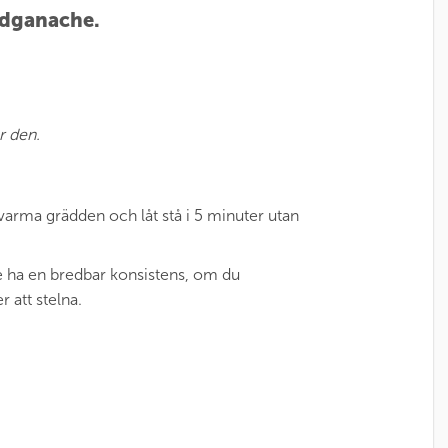
adganache.
r den.
 varma grädden och låt stå i 5 minuter utan
åste ha en bredbar konsistens, om du
 att stelna.