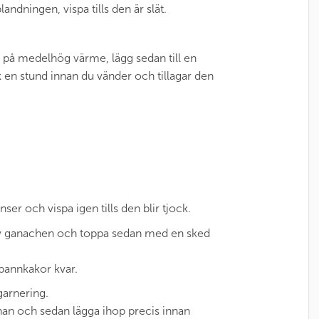
andningen, vispa tills den är slät.
rm på medelhög värme, lägg sedan till en
 en stund innan du vänder och tillagar den
ser och vispa igen tills den blir tjock.
d av ganachen och toppa sedan med en sked
 pannkakor kvar.
garnering.
n och sedan lägga ihop precis innan