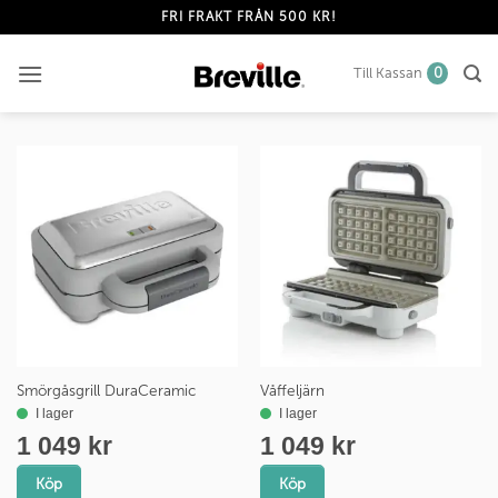
Skip
FRI FRAKT FRÅN 500 KR!
to
content
Till Kassan
0
Smörgåsgrill DuraCeramic
Våffeljärn
Köp
Köp