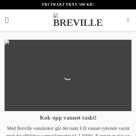
Skip
FRI FRAKT FRÅN 500 KR!
to
content
HETARE
HETAST ...
Kok opp vannet raskt!
Med Breville vannkoker går det raskt å få vannet rykende varmt
med det effektive varmeelementet på 2 200W. Kannen er stor og