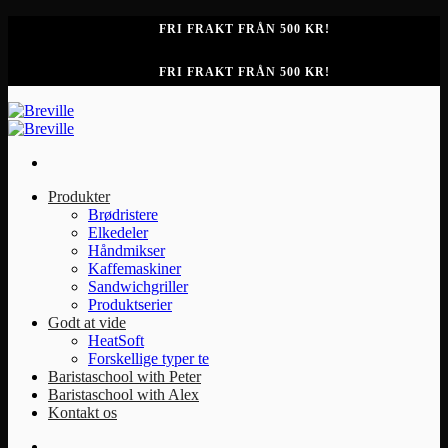
Fortsæt
FRI FRAKT FRÅN 500 KR!
til
indhold
FRI FRAKT FRÅN 500 KR!
Produkter
Brødristere
Elkedeler
Håndmikser
Kaffemaskiner
Sandwichgriller
Produktserier
Godt at vide
HeatSoft
Forskellige typer te
Baristaschool with Peter
Baristaschool with Alex
Kontakt os