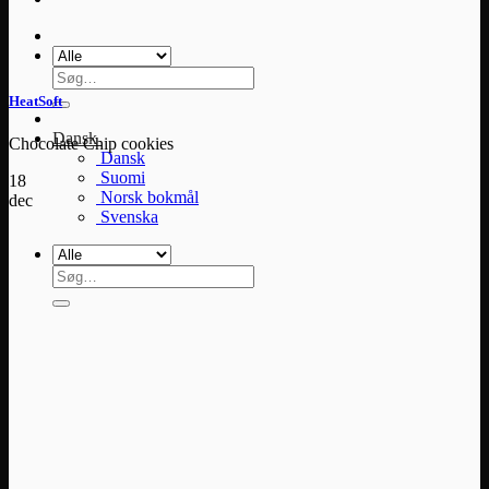
Søg
efter:
HeatSoft
Dansk
Chocolate Chip cookies
Dansk
Suomi
18
Norsk bokmål
dec
Svenska
Søg
efter: