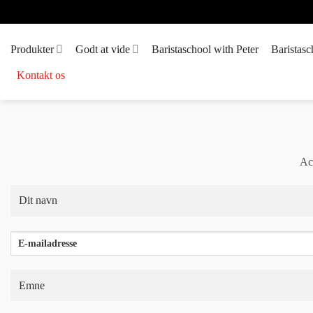
Fortsæt
til
indhold
Produkter
Godt at vide
Baristaschool with Peter
Baristasc
Kontakt os
Acr