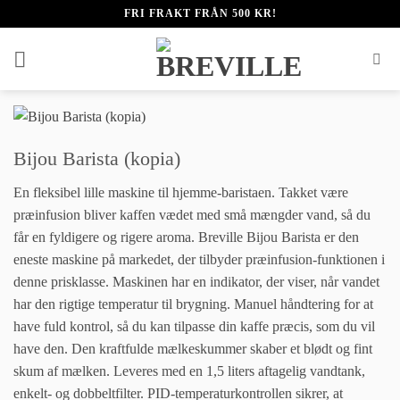
Fortsæt
FRI FRAKT FRÅN 500 KR!
til
indhold
Bijou Barista (kopia)
En fleksibel lille maskine til hjemme-baristaen. Takket være
præinfusion bliver kaffen vædet med små mængder vand, så du
får en fyldigere og rigere aroma. Breville Bijou Barista er den
eneste maskine på markedet, der tilbyder præinfusion-funktionen i
denne prisklasse. Maskinen har en indikator, der viser, når vandet
har den rigtige temperatur til brygning. Manuel håndtering for at
have fuld kontrol, så du kan tilpasse din kaffe præcis, som du vil
have den. Den kraftfulde mælkeskummer skaber et blødt og fint
skum af mælken. Leveres med en 1,5 liters aftagelig vandtank,
enkelt- og dobbeltfilter. PID-temperaturkontrollen sikrer, at