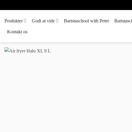
Fortsæt
til
indhold
Produkter
Godt at vide
Baristaschool with Peter
Baristasc
Kontakt os