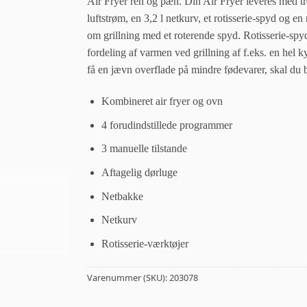
Air Fryer ren og pæn. Din Air Fryer leveres med tr
luftstrøm, en 3,2 l netkurv, et rotisserie-spyd og en 
om grillning med et roterende spyd. Rotisserie-spy
fordeling af varmen ved grillning af f.eks. en hel ky
få en jævn overflade på mindre fødevarer, skal du 
Kombineret air fryer og ovn
4 forudindstillede programmer
3 manuelle tilstande
Aftagelig dørluge
Netbakke
Netkurv
Rotisserie-værktøjer
Varenummer (SKU):
203078