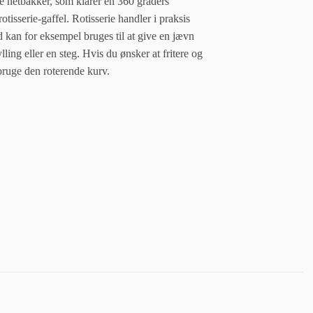
e netbakker, som klarer en 360 graders
rotisserie-gaffel. Rotisserie handler i praksis
d kan for eksempel bruges til at give en jævn
lling eller en steg. Hvis du ønsker at fritere og
bruge den roterende kurv.