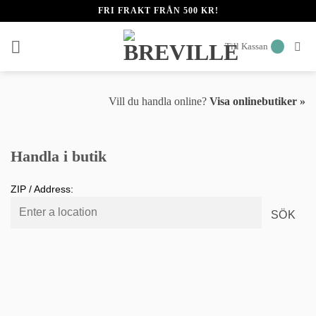
Skip
FRI FRAKT FRÅN 500 KR!
to
content
Till Kassan
Vill du handla online?
Visa onlinebutiker »
Handla i butik
ZIP / Address: