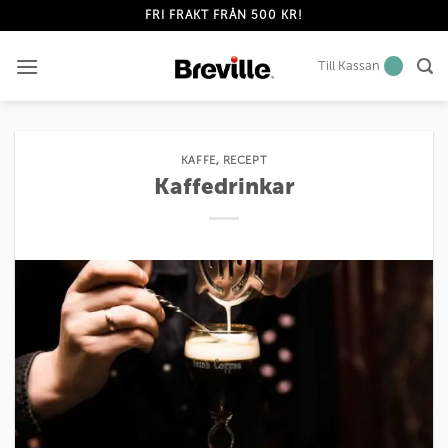
Skip
FRI FRAKT FRÅN 500 KR!
to
content
Till Kassan
KAFFE
,
RECEPT
Kaffedrinkar