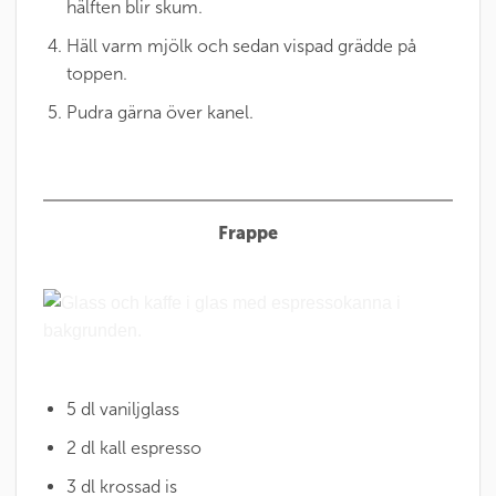
hälften blir skum.
Häll varm mjölk och sedan vispad grädde på
toppen.
Pudra gärna över kanel.
Frappe
5 dl vaniljglass
2 dl kall espresso
3 dl krossad is