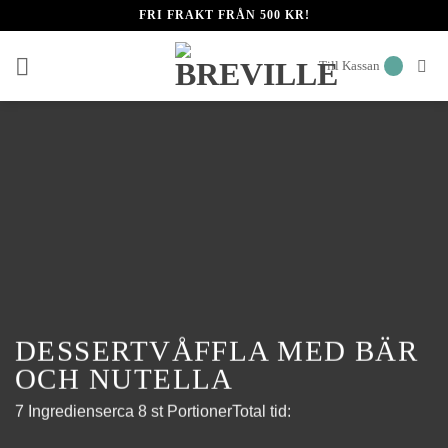
Skip
FRI FRAKT FRÅN 500 KR!
to
content
Till Kassan
DESSERTVÅFFLA MED BÄR
OCH NUTELLA
7 Ingredienser
ca 8 st Portioner
Total tid: