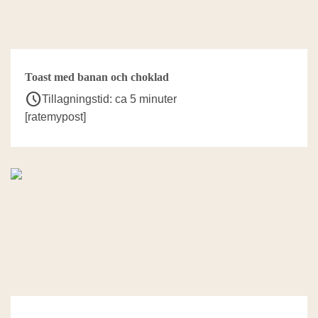
Toast med banan och choklad
schedule
Tillagningstid: ca 5 minuter
[ratemypost]