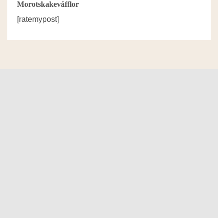
Morotskakevåfflor
[ratemypost]