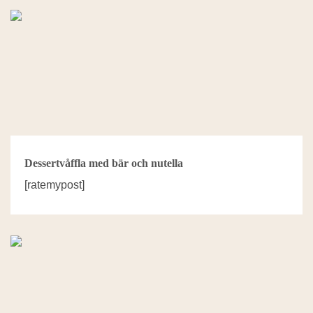
Dessertvåffla med bär och nutella
[ratemypost]