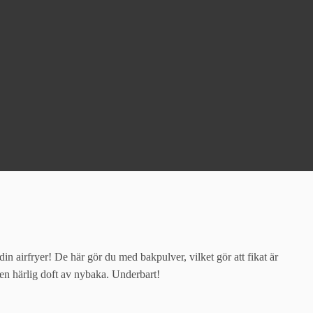
din airfryer! De här gör du med bakpulver, vilket gör att fikat är
 en härlig doft av nybaka. Underbart!