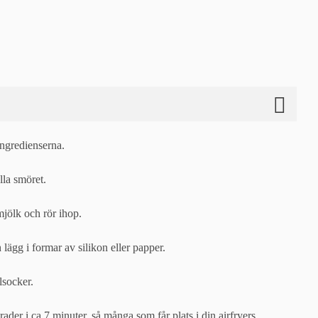
ingredienserna.
lla smöret.
mjölk och rör ihop.
 lägg i formar av silikon eller papper.
rlsocker.
ader i ca 7 minuter, så många som får plats i din airfryers