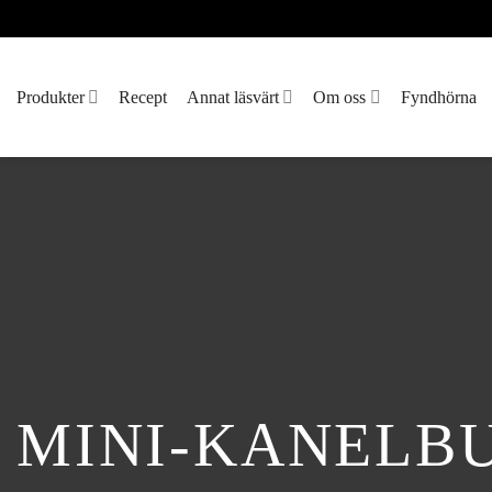
Skip
to
content
Produkter
Recept
Annat läsvärt
Om oss
Fyndhörna
MINI-KANELB