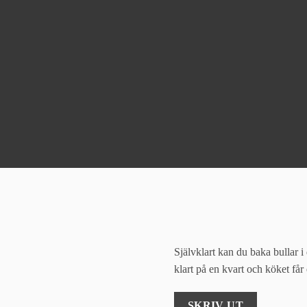
Självklart kan du baka bullar i 
klart på en kvart och köket får
SKRIV UT