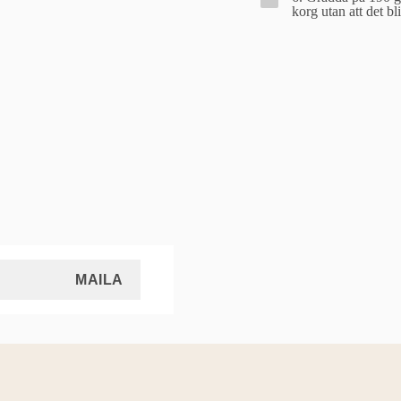
korg utan att det bli
MAILA