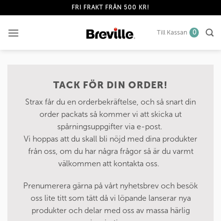
Skip
FRI FRAKT FRÅN 500 KR!
to
content
Till Kassan
0
TACK FÖR DIN ORDER!
Strax får du en orderbekräftelse, och så snart din
order packats så kommer vi att skicka ut
spårningsuppgifter via e-post.
Vi hoppas att du skall bli nöjd med dina produkter
från oss, om du har några frågor så är du varmt
välkommen att kontakta oss.
Prenumerera gärna på vårt nyhetsbrev och besök
oss lite titt som tätt då vi löpande lanserar nya
produkter och delar med oss av massa härlig