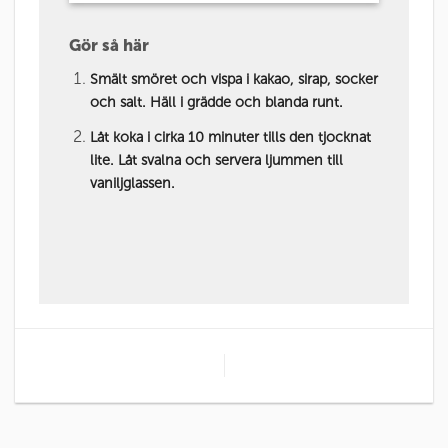
Gör så här
Smält smöret och vispa i kakao, sirap, socker
och salt. Häll i grädde och blanda runt.
Låt koka i cirka 10 minuter tills den tjocknat
lite. Låt svalna och servera ljummen till
vaniljglassen.
Havrevåfflor med
kardemumma