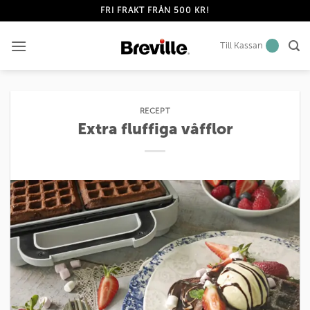
Skip
FRI FRAKT FRÅN 500 KR!
to
content
Till Kassan
RECEPT
Extra fluffiga våfflor