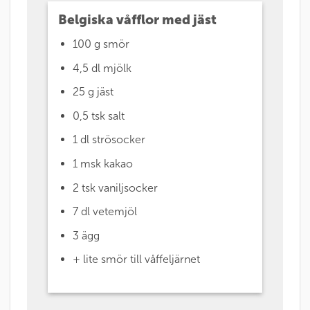
Belgiska våfflor med jäst
100 g smör
4,5 dl mjölk
25 g jäst
0,5 tsk salt
1 dl strösocker
1 msk kakao
2 tsk vaniljsocker
7 dl vetemjöl
3 ägg
+ lite smör till våffeljärnet