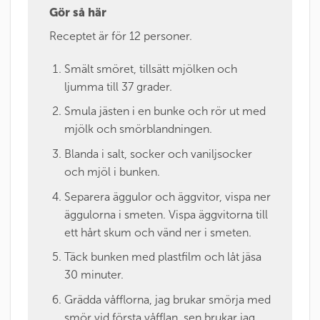
Gör så här
Receptet är för 12 personer.
Smält smöret, tillsätt mjölken och
ljumma till 37 grader.
Smula jästen i en bunke och rör ut med
mjölk och smörblandningen.
Blanda i salt, socker och vaniljsocker
och mjöl i bunken.
Separera äggulor och äggvitor, vispa ner
äggulorna i smeten. Vispa äggvitorna till
ett hårt skum och vänd ner i smeten.
Täck bunken med plastfilm och låt jäsa
30 minuter.
Grädda våfflorna, jag brukar smörja med
smör vid första våfflan, sen brukar jag