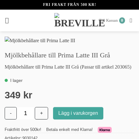
Skip
FRI FRAKT FRÅN 500 KR!
to
content
0
Till Kassan
Mjölkbehållare till Prima Latte III Grå
Mjölkbehållare till Prima Latte III Grå (Passar till artikel 203065)
Artikelnr:
9030142