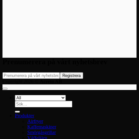
Prenumerera på vårt nyhetsbrev
Copyright 2026 ©
Acreto AB
Sök
efter:
Produkter
Airfryer
Kaffemaskiner
Smörgåsgrillar
Våffeljärn