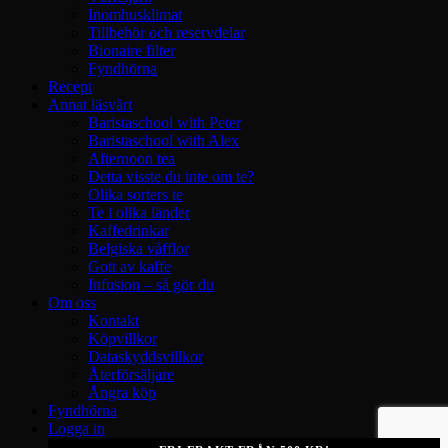
Inomhusklimat
Tillbehör och reservdelar
Bionaire filter
Fyndhörna
Recept
Annat läsvärt
Baristaschool with Peter
Baristaschool with Alex
Afternoon tea
Detta visste du inte om te?
Olika sorters te
Te i olika länder
Kaffedrinkar
Belgiska våfflor
Gott av kaffe
Infusion – så gör du
Om oss
Kontakt
Köpvillkor
Dataskyddsvillkor
Återförsäljare
Ångra köp
Fyndhörna
Logga in