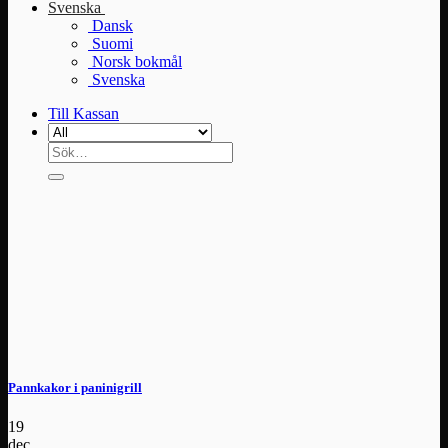
Svenska
Dansk
Suomi
Norsk bokmål
Svenska
Till Kassan
Sök
efter:
Pannkakor i paninigrill
19
dec