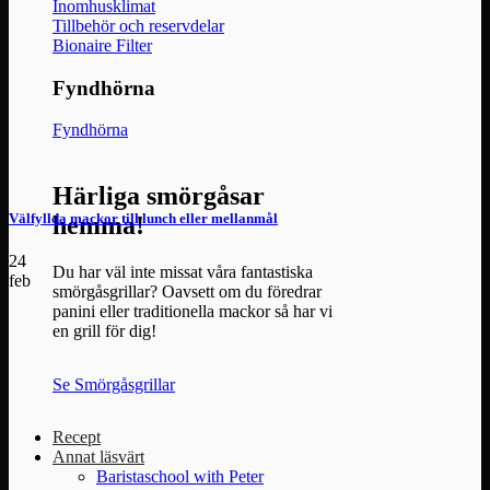
Inomhusklimat
Tillbehör och reservdelar
Bionaire Filter
Fyndhörna
Fyndhörna
Härliga smörgåsar
Välfyllda mackor till lunch eller mellanmål
hemma!
24
Du har väl inte missat våra fantastiska
feb
smörgåsgrillar? Oavsett om du föredrar
panini eller traditionella mackor så har vi
en grill för dig!
Se Smörgåsgrillar
Recept
Annat läsvärt
Baristaschool with Peter