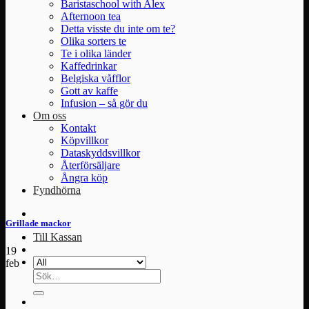
Baristaschool with Alex
Afternoon tea
Detta visste du inte om te?
Olika sorters te
Te i olika länder
Kaffedrinkar
Belgiska våfflor
Gott av kaffe
Infusion – så gör du
Om oss
Kontakt
Köpvillkor
Dataskyddsvillkor
Återförsäljare
Ångra köp
Fyndhörna
Grillade mackor
Till Kassan
19
feb
Sök
efter: