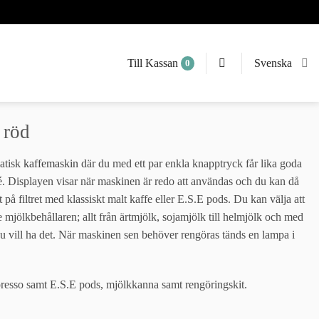
Till Kassan
Svenska
0
 röd
matisk
kaffemaskin
där du med ett par enkla knapptryck får lika goda
é. Displayen visar när maskinen är redo att användas och du kan då
 på filtret med klassiskt malt kaffe eller E.S.E pods. Du kan välja att
 mjölkbehållaren; allt från ärtmjölk, sojamjölk till helmjölk och med
u vill ha det. När maskinen sen behöver rengöras tänds en lampa i
spresso samt E.S.E pods, mjölkkanna samt rengöringskit.