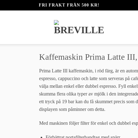
FRI FRAKT FRÅN 500 KR!
Kaffemaskin Prima Latte III,
Prima Latte III kaffemaskin, i röd färg, är en auto
espresso, cappuccino och latte som serveras på caf
välja mellan enkel eller dubbel espresso. Fyll enkelt
skumma flera olika typer av mjölk i den integrerade
ett tryck på 19 bar kan du få skummet precis som d
displayen som påminner om detta.
Med maskinen följer filter för enkel och dubbel e
Förbättrat portafilterhandtag med spärr